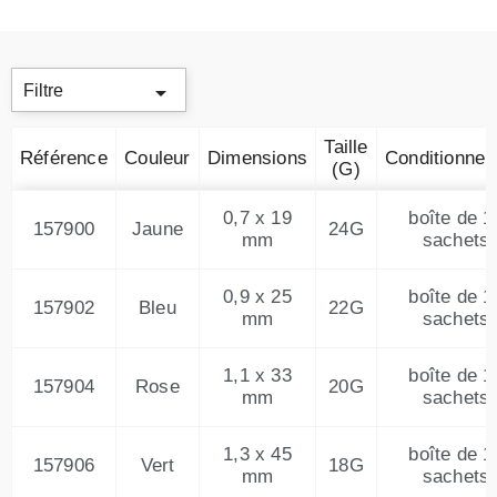

Filtre
Taille
Référence
Couleur
Dimensions
Conditionne
(G)
0,7 x 19
boîte de 1
157900
Jaune
24G
mm
sachets
0,9 x 25
boîte de 1
157902
Bleu
22G
mm
sachets
1,1 x 33
boîte de 1
157904
Rose
20G
mm
sachets
1,3 x 45
boîte de 1
157906
Vert
18G
mm
sachets