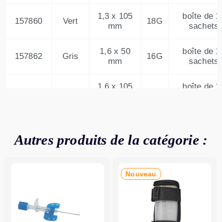
1,3 x 105
boîte de 1
157860
Vert
18G
mm
sachets
1,6 x 50
boîte de 1
157862
Gris
16G
mm
sachets
1,6 x 105
boîte de 1
157864
Gris
16G
mm
sachets
2,1 x 50
boîte de 1
157866
Orange
14G
mm
sachets
Autres produits de la catégorie :
2,1 x 80
boîte de 1
157868
Orange
14G
mm
sachets
Nouveau
2,1 x 105
boîte de 1
157870
Orange
14G
mm
sachets