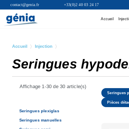
contact@genia.fr
+33(0)2 40 03 24 17
Accueil
Inject
Accueil
Injection
Seringues hypodermiques
Seringues hypod
Affichage 1-30 de 30 article(s)
Seringues p
Pièces déta
Seringues plexiglas
Seringues manuelles