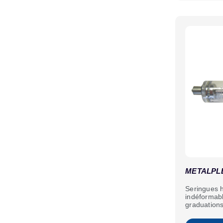
METALPL
Seringues 
indéformab
graduations 