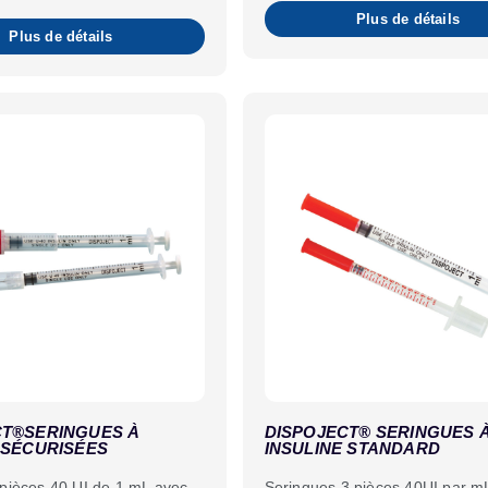
Plus de détails
Plus de détails
CT®SERINGUES À
DISPOJECT® SERINGUES 
 SÉCURISÉES
INSULINE STANDARD
pièces 40 UI de 1 mL avec
Seringues 3 pièces 40UI par m