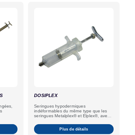
S
DOSIPLEX
ngées,
Seringues hypodermiques
es
indéformables du même type que les
seringues Metalplex® et Elplex®, avec
un curseur.
Plus de détails