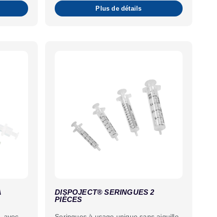
Plus de détails
À
DISPOJECT® SERINGUES 2
PIÈCES
L avec
Seringues à usage unique sans aiguille,