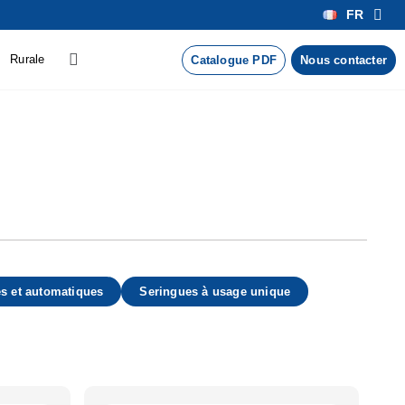
FR
Rurale
Catalogue PDF
Nous contacter
s et automatiques
Seringues à usage unique