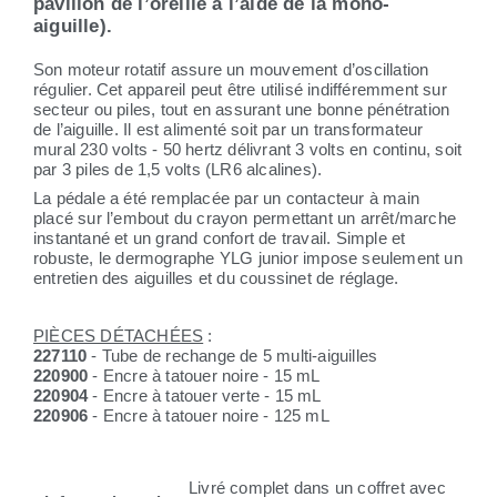
pavillon de l’oreille à l’aide de la mono-
aiguille).
Son moteur rotatif assure un mouvement d’oscillation
régulier. Cet appareil peut être utilisé indifféremment sur
secteur ou piles, tout en assurant une bonne pénétration
de l’aiguille. Il est alimenté soit par un transformateur
mural 230 volts - 50 hertz délivrant 3 volts en continu, soit
par 3 piles de 1,5 volts (LR6 alcalines).
La pédale a été remplacée par un contacteur à main
placé sur l’embout du crayon permettant un arrêt/marche
instantané et un grand confort de travail. Simple et
robuste, le dermographe YLG junior impose seulement un
entretien des aiguilles et du coussinet de réglage.
PIÈCES DÉTACHÉES
:
227110
- Tube de rechange de 5 multi-aiguilles
220900
- Encre à tatouer noire - 15 mL
220904
- Encre à tatouer verte - 15 mL
220906
- Encre à tatouer noire - 125 mL
Livré complet dans un coffret avec