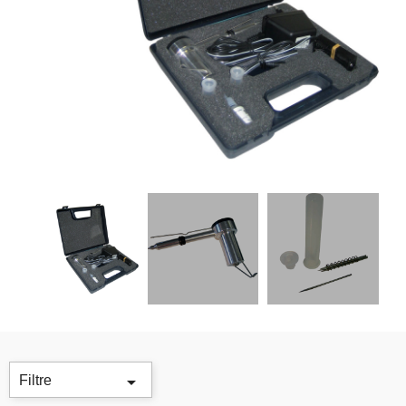

Filtre