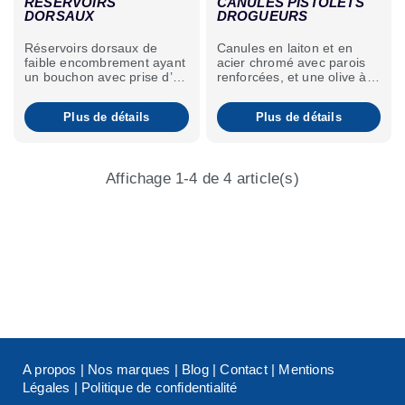
RÉSERVOIRS
CANULES PISTOLETS
DORSAUX
DROGUEURS
Réservoirs dorsaux de
Canules en laiton et en
faible encombrement ayant
acier chromé avec parois
un bouchon avec prise d’air
renforcées, et une olive à
incorporée et une olive
l’extrémité. Le réducteur et
pouvant recevoir un tuyau
les canules sont fournis
Plus de détails
Plus de détails
de 7/11 mm.
avec un joint.
Affichage 1-4 de 4 article(s)
A propos
|
Nos marques
|
Blog
|
Contact
|
Mentions
Légales
|
Politique de confidentialité