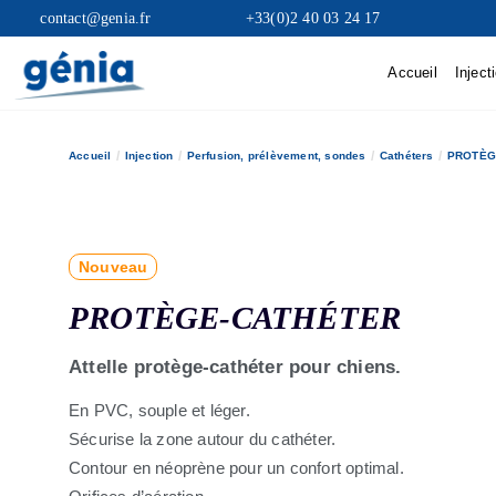
contact@genia.fr
+33(0)2 40 03 24 17
Accueil
Inject
Accueil
Injection
Perfusion, prélèvement, sondes
Cathéters
PROTÈG
Nouveau
PROTÈGE-CATHÉTER
Attelle protège-cathéter pour chiens.
En PVC, souple et léger.
Sécurise la zone autour du cathéter.
Contour en néoprène pour un confort optimal.