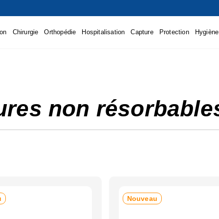
ion
Chirurgie
Orthopédie
Hospitalisation
Capture
Protection
Hygiène
lés - sutures non résorbables
utures non résorbable
u
Nouveau