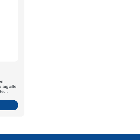
on
 aiguille
te