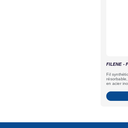
FILENE - 
Fil synthét
résorbable,
en acier in
qualité. À 