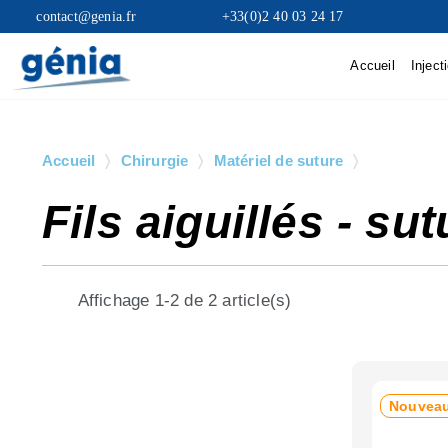
contact@genia.fr
+33(0)2 40 03 24 17
Accueil
Inject
Accueil
Chirurgie
Matériel de suture
Fils aiguil
Fils aiguillés - s
Affichage 1-2 de 2 article(s)
Nouvea