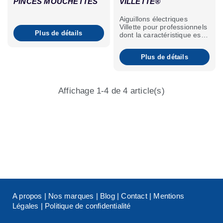
PINCES MOUCHETTES
VILLETTE®
Aiguillons électriques
Villette pour professionnels
Plus de détails
dont la caractéristique est
d'émettre des impulsions
sous forte tension et faible
Plus de détails
intensité, pour une
meilleure efficacité et une
plus grande sécurité.
Affichage 1-4 de 4 article(s)
A propos
|
Nos marques
|
Blog
|
Contact
|
Mentions
Légales
|
Politique de confidentialité