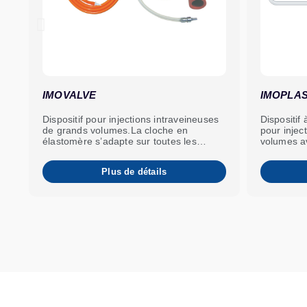
IMOVALVE
IMOPLA
Dispositif pour injections intraveineuses
Dispositif
de grands volumes.La cloche en
pour injec
élastomère s’adapte sur toutes les
volumes av
bouteilles standards et contient une
prise d’air incorporée.
Plus de détails