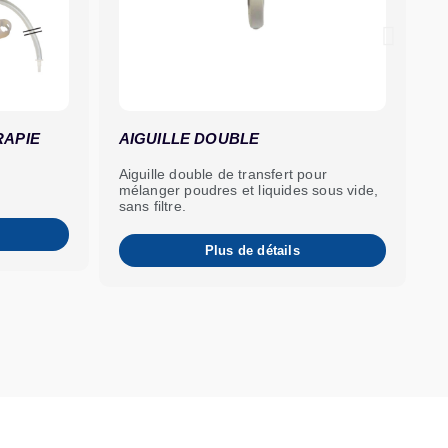
RAPIE
AIGUILLE DOUBLE
I
Aiguille double de transfert pour
P
mélanger poudres et liquides sous vide,
v
sans filtre.
Plus de détails