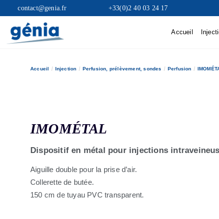
contact@genia.fr
+33(0)2 40 03 24 17
Accueil
Inject
Accueil
Injection
Perfusion, prélèvement, sondes
Perfusion
IMOMÉT
IMOMÉTAL
Dispositif en métal pour injections intraveine
Aiguille double pour la prise d’air.
Collerette de butée.
150 cm de tuyau PVC transparent.