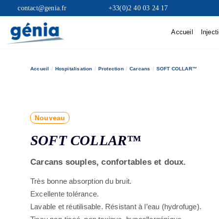
contact@genia.fr
+33(0)2 40 03 24 17
Accueil
Inject
Accueil
Hospitalisation
Protection
Carcans
SOFT COLLAR™
Nouveau
SOFT COLLAR™
Carcans souples, confortables et doux.
Très bonne absorption du bruit.
Excellente tolérance.
Lavable et réutilisable. Résistant à l’eau (hydrofuge).