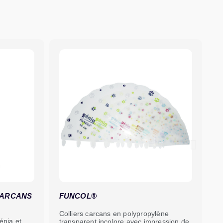
RCANS
FUNCOL®
GR
Colliers carcans en polypropylène
Coll
a et
transparent incolore,avec impression de
tran