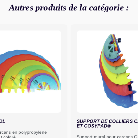
Autres produits de la catégorie :
L
SUPPORT DE COLLIERS CA
ET COSYPAD®
cans en polypropylène
Support mural pour carcans Géni
coloré.