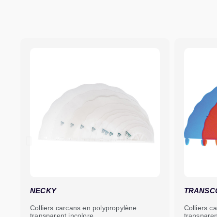
NECKY
TRANSCO
Colliers carcans en polypropylène
Colliers car
transparent incolore.
transparent 