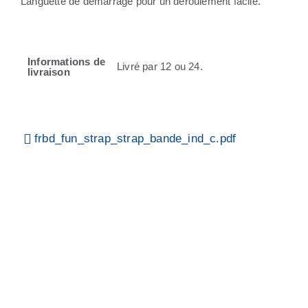
Languette de démarrage pour un déroulement facile.
Informations de
Livré par 12 ou 24.
livraison
frbd_fun_strap_strap_bande_ind_c.pdf