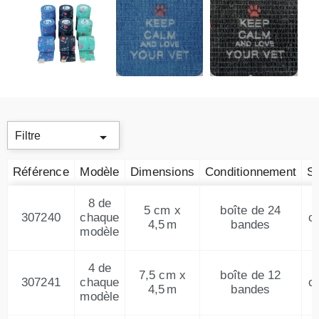

Filtre
Référence
Modèle
Dimensions
Conditionnement
S
8 de
5 cm x
boîte de 24
307240
chaque
c
4,5 m
bandes
modèle
4 de
7,5 cm x
boîte de 12
307241
chaque
c
4,5 m
bandes
modèle