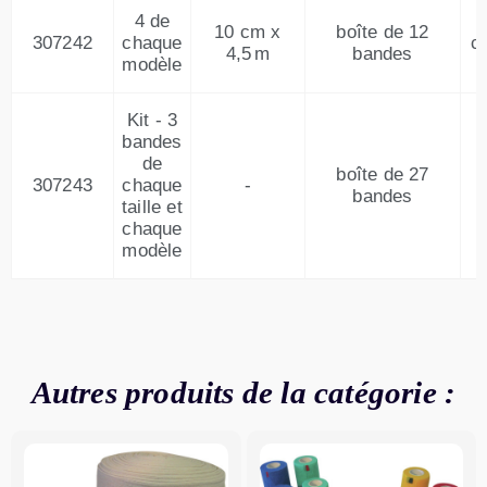
4 de
10 cm x
boîte de 12
307242
chaque
c
4,5 m
bandes
modèle
Kit - 3
bandes
de
boîte de 27
307243
chaque
-
c
bandes
taille et
chaque
modèle
Autres produits de la catégorie :