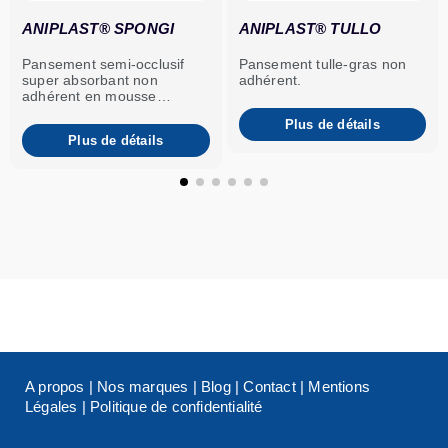
ANIPLAST® SPONGI
ANIPLAST® TULLO
Pansement semi-occlusif
Pansement tulle-gras non
super absorbant non
adhérent.
adhérent en mousse
recouvert d’un épais film de
Plus de détails
polyuréthane résistant à
Plus de détails
l’eau.
A propos
|
Nos marques
|
Blog
|
Contact
|
Mentions
Légales
|
Politique de confidentialité