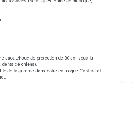
ils torsadés métalliques, gainé de plastique,
o,
ne caoutchouc de protection de 30 cm sous la
s dents de chiens).
ble de la gamme dans notre catalogue Capture et
net.