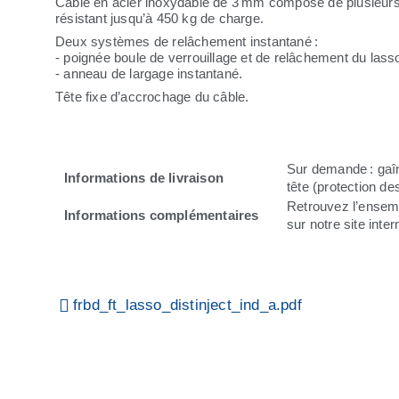
Câble en acier inoxydable de 3 mm composé de plusieurs f
résistant jusqu’à 450 kg de charge.
Deux systèmes de relâchement instantané :
- poignée boule de verrouillage et de relâchement du lass
- anneau de largage instantané.
Tête fixe d’accrochage du câble.
Sur demande : gaî
Informations de livraison
tête (protection de
Retrouvez l’ensem
Informations complémentaires
sur notre site inter
frbd_ft_lasso_distinject_ind_a.pdf