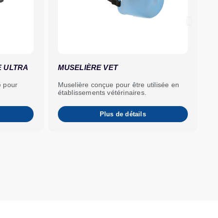
E ULTRA
MUSELIÈRE VET
S
e pour
Muselière conçue pour être utilisée en
E
établissements vétérinaires.
Plus de détails