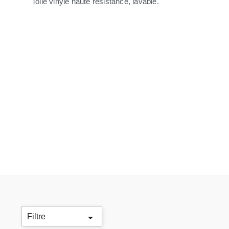
Toile vinyle haute résistance, lavable.

Filtre