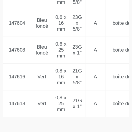
mm
5/8''
0,6 x
23G
Bleu
147604
16
x
A
boîte de
foncé
mm
5/8''
0,6 x
Bleu
23G
147608
25
A
boîte de
foncé
x 1''
mm
0,8 x
21G
147616
Vert
16
x
A
boîte de
mm
5/8''
0,8 x
21G
147618
Vert
25
A
boîte de
x 1''
mm
0,9 x
20G
147624
Jaune
25
A
boîte de