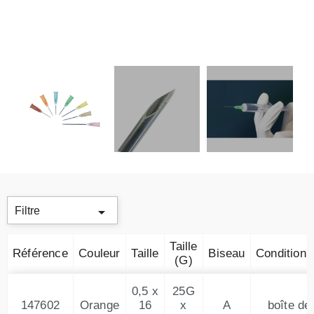

Filtre
Taille
Référence
Couleur
Taille
Biseau
Condition
(G)
0,5 x
25G
147602
Orange
16
x
A
boîte de