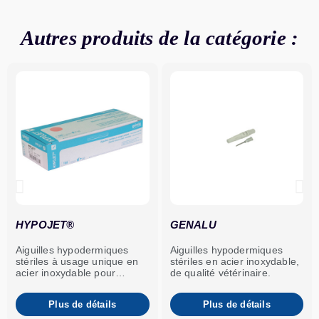
x 1''
mm
Autres produits de la catégorie :
1,2 x
18G
147634
Rose
38
x 1
B
boîte de
mm
1/2''
13 x
26G
147600
Marron
0,45
x
A
boîte de
mm
1/2''
25 x
19G
147630
Beige
1,1
A
boîte de
x 1''
mm
HYPOJET®
GENALU
25 x
18G
Aiguilles hypodermiques
Aiguilles hypodermiques
147632
Rose
1,2
B
boîte de
stériles à usage unique en
stériles en acier inoxydable,
x 1''
mm
acier inoxydable pour
de qualité vétérinaire.
grands animaux, de qualité
vétérinaire.
Plus de détails
Plus de détails