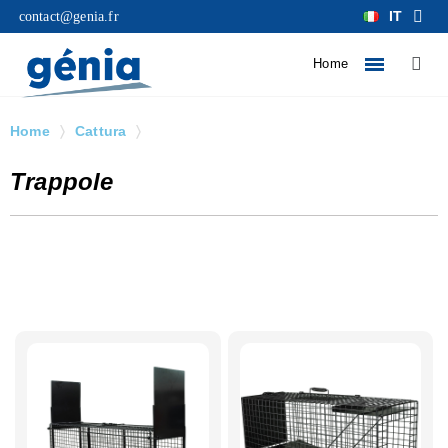
IT
contact@genia.fr
Home
Home
Cattura
Trappole
Trappole