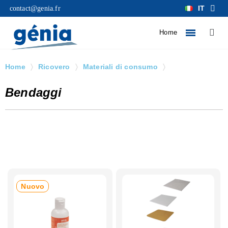
IT
contact@genia.fr
Home
Home
Ricovero
Materiali di consumo
Bendaggi
Bendaggi
Nuovo