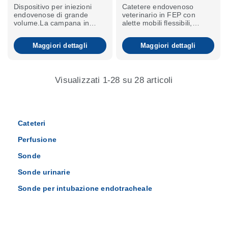
Dispositivo per iniezioni
Catetere endovenoso
endovenose di grande
veterinario in FEP con
volume.La campana in
alette mobili flessibili,
elastomero si adatta a tutte
montato su un ago interno
le bottiglie standard e
con punta a tripla
Maggiori dettagli
Maggiori dettagli
include una presa d'aria
smussatura.
integrata.
Visualizzati 1-28 su 28 articoli
Cateteri
Perfusione
Sonde
Sonde urinarie
Sonde per intubazione endotracheale