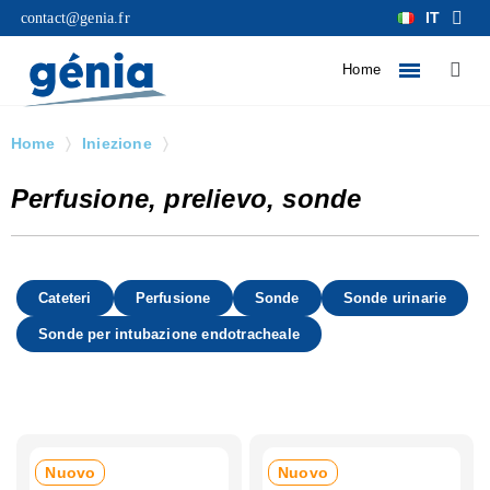
IT
contact@genia.fr
Home
Home
Iniezione
Perfusione, prelievo, sonde
Perfusione, prelievo, sonde
Cateteri
Perfusione
Sonde
Sonde urinarie
Sonde per intubazione endotracheale
Nuovo
Nuovo