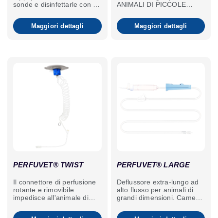
sonde e disinfettarle con un
ANIMALI DI PICCOLE
apposito prodotto.
DIMENSIONI.
Maggiori dettagli
Maggiori dettagli
PERFUVET® TWIST
PERFUVET® LARGE
Il connettore di perfusione
Deflussore extra-lungo ad
rotante e rimovibile
alto flusso per animali di
impedisce all'animale di
grandi dimensioni. Camera
arrotolare il tubo o di
contagocce di grande
bloccare il flusso. Ideale
capacità, flessibile e facile