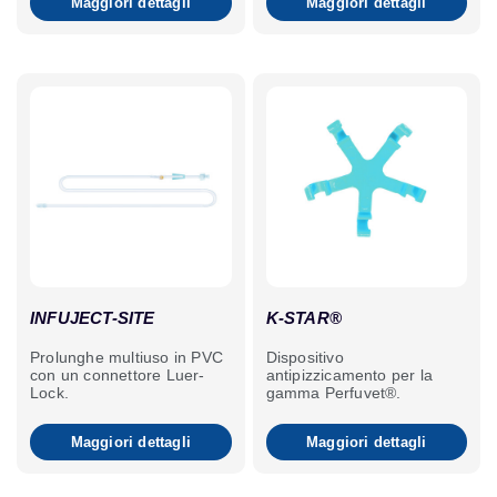
Maggiori dettagli
Maggiori dettagli
per animali agitati durante il
da avviare, ideale per i boli.
ricovero.
INFUJECT-SITE
K-STAR®
Prolunghe multiuso in PVC
Dispositivo
con un connettore Luer-
antipizzicamento per la
Lock.
gamma Perfuvet®.
Maggiori dettagli
Maggiori dettagli