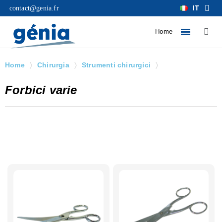
IT
contact@genia.fr
Home
Home
Chirurgia
Strumenti chirurgici
Forbici varie
Forbici varie