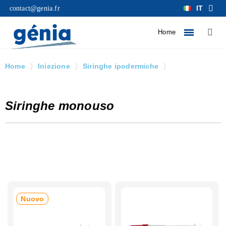
IT
contact@genia.fr
Home
Home
Iniezione
Siringhe ipodermiche
Siringhe monouso
Siringhe monouso
Nuovo