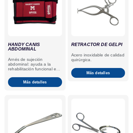
HANDY CANIS
RETRACTOR DE GELPI
ABDOMINAL
Acero inoxidable de calidad
Arnés de sujeción
quirúrgica.
abdominal: ayuda a la
rehabilitación funcional en
Más detalles
caso de tetraparesia,
especialmente durante la
Más detalles
rehabilitación en piscina.
Para perros y gatos.