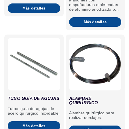
Mandriles con
empuñaduras moleteadas
Más detalles
de aluminio anodizado para
introducir las agujas
intramedulares de 0,8 a 8
Más detalles
mm de diámetro.
TUBO GUÍA DE AGUJAS
ALAMBRE
QUIRÚRGICO
Tubos guía de agujas de
Alambre quirúrgico para
acero quirúrgico inoxidable.
realizar cerclajes.
Más detalles