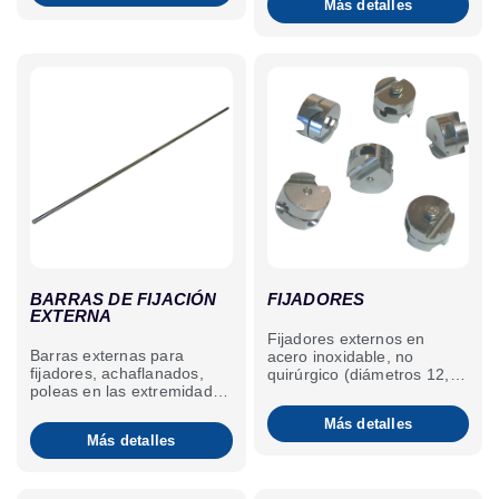
Más detalles
BARRAS DE FIJACIÓN
FIJADORES
EXTERNA
Fijadores externos en
Barras externas para
acero inoxidable, no
fijadores, achaflanados,
quirúrgico (diámetros 12,
poleas en las extremidades
14 y 16 de acero inoxidable
e identificadas.Acero
diámetro 24 y 32 de latón
Más detalles
inoxidable no quirúrgico.
cromado). Cada fijador
Más detalles
No pueden implantarse.
está identificado, excepto
modelos por animales
grandes.