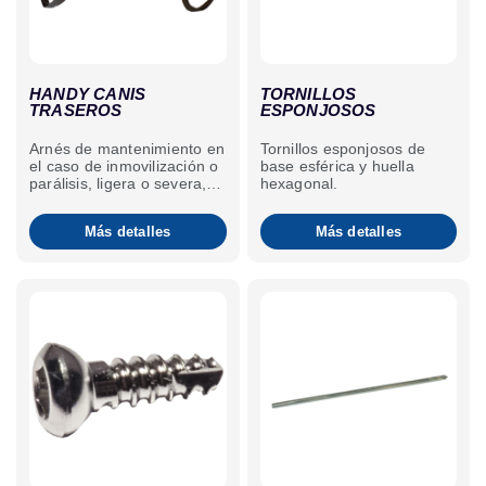
HANDY CANIS
TORNILLOS
TRASEROS
ESPONJOSOS
Arnés de mantenimiento en
Tornillos esponjosos de
el caso de inmovilización o
base esférica y huella
parálisis, ligera o severa,
hexagonal.
temporal o permanente, de
las patas traseras de
Más detalles
Más detalles
perros y gatos.