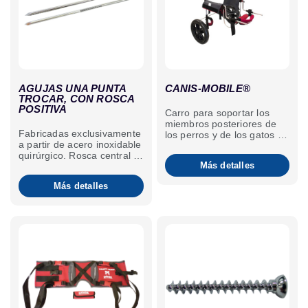
AGUJAS UNA PUNTA
CANIS-MOBILE®
TROCAR, CON ROSCA
POSITIVA
Carro para soportar los
miembros posteriores de
Fabricadas exclusivamente
los perros y de los gatos en
a partir de acero inoxidable
caso de pérdida de
quirúrgico. Rosca central o
movilidad parcial o total.
Más detalles
distal. La rosca garantiza la
estabilidad del montaje. El
Más detalles
anclaje óseo limita el
movimiento de las agujas y
por tanto la osteólisis
consecutiva a la
inestabilidad.